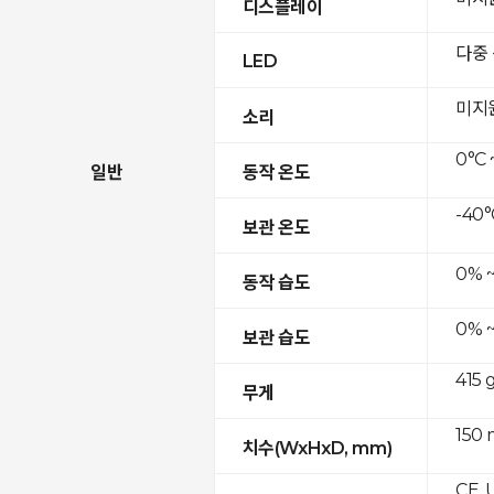
디스플레이
다중
LED
미지
소리
0°C 
일반
동작 온도
-40°
보관 온도
0% 
동작 습도
0% 
보관 습도
415 
무게
150 
치수(WxHxD, mm)
CE, 