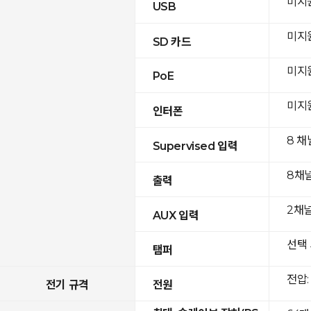
미지
USB
미지
SD 카드
미지
PoE
미지
인터폰
8 채
Supervised 입력
8채
출력
2채널(
AUX 입력
선택 
탬퍼
전압: 
전기 규격
전원