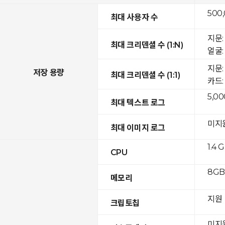
500
최대 사용자 수
지문: 
최대 크리덴셜 수 (1:N)
얼굴: 
지문:
저장 용량
최대 크리덴셜 수 (1:1)
카드: 
5,00
최대 텍스트 로그
미지
최대 이미지 로그
1.4 
CPU
8GB 
메모리
지원
크립토칩
미지