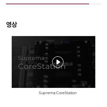
영상
Suprema CoreStation