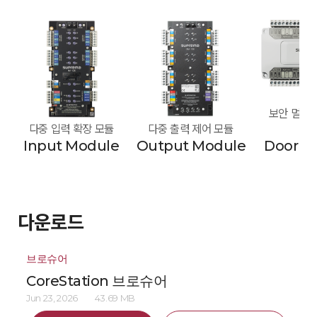
보안 멀티 도
다중 입력 확장 모듈
다중 출력 제어 모듈
모
Input Module
Output Module
Door M
다운로드
브로슈어
CoreStation 브로슈어
Jun 23, 2026
43.69 MB