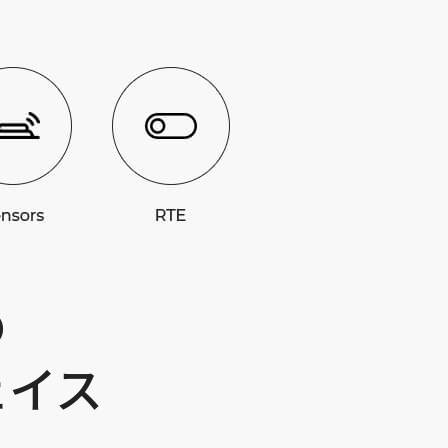
の
ェイス