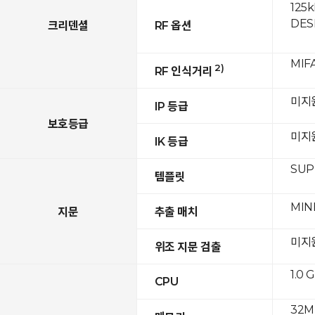
125k
DESF
크리덴셜
RF 옵션
MIFA
2)
RF 인식거리
미지
IP 등급
보호등급
미지
IK 등급
SUPR
템플릿
MIN
지문
추출 매치
미지
위조 지문 검출
1.0 
CPU
32M