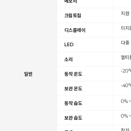
메모리
지원
크립토칩
미지
디스플레이
다중
LED
멀티
소리
-20°
일반
동작 온도
-40°
보관 온도
0% 
동작 습도
0% 
보관 습도
장치: