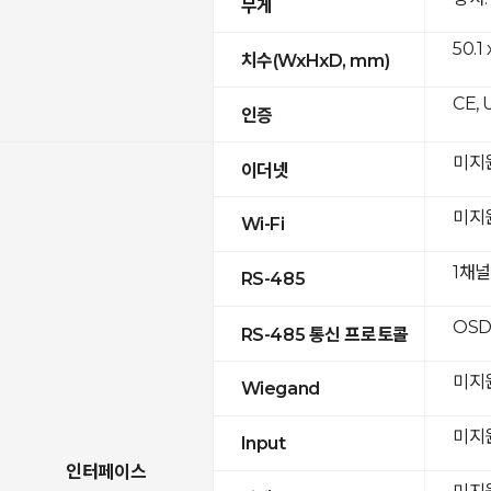
무게
50.1
치수(WxHxD, mm)
CE, 
인증
미지
이더넷
미지
Wi-Fi
1채
RS-485
OSD
RS-485 통신 프로토콜
미지
Wiegand
미지
Input
인터페이스