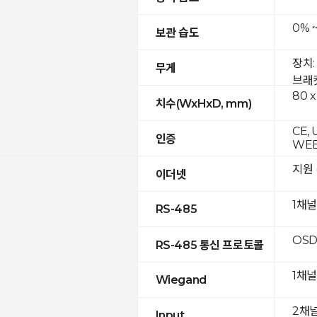
0% 
보관 습도
장치:
무게
브래킷
80 x
치수(WxHxD, mm)
CE, 
인증
WE
지원 (
이더넷
1채널
RS-485
OSD
RS-485 통신 프로토콜
1채널
Wiegand
2채
Input