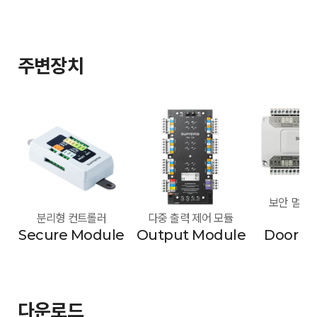
주변장치
보안 멀티 도
분리형 컨트롤러
다중 출력 제어 모듈
모
Secure Module
Output Module
Door M
다운로드