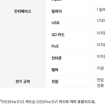
1 릴
인터페이스
릴레이
USB 
USB
미지
SD 카드
미지
PoE
미지
인터폰
지원
탬퍼
전압: 
전기 규격
전원
전류: 
1)
DESFire EV2 카드는 DESFire EV1 카드와 하위 호환되므로,