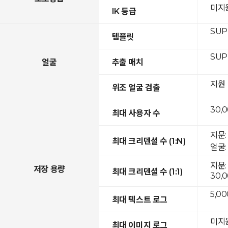
미지
IK 등급
SUP
템플릿
SUP
얼굴
추출 매치
지원
위조 얼굴 검출
30,
최대 사용자 수
지문:
최대 크리덴셜 수 (1:N)
얼굴: 
지문:
저장 용량
최대 크리덴셜 수 (1:1)
30,
5,00
최대 텍스트 로그
미지
최대 이미지 로그