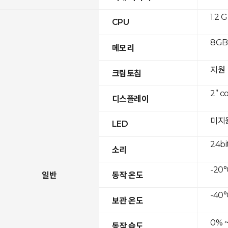
1.2 
CPU
8GB 
메모리
지원
크립토칩
2” c
디스플레이
미지
LED
24bi
소리
-20°
일반
동작 온도
-40°
보관 온도
0% 
동작 습도