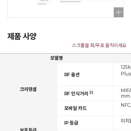
제품 사양
스크롤을 좌/우로 움직이세요
모델명
125k
Plus
RF 옵션
크리덴셜
MIFA
2)
RF 인식거리
mm
NFC,
모바일 카드
미지
IP 등급
보호등급