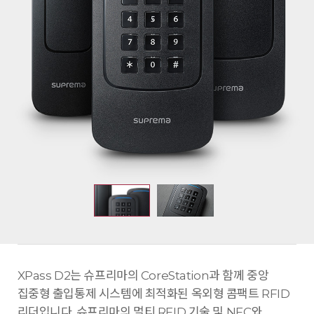
XPass D2는 슈프리마의 CoreStation과 함께 중앙
집중형 출입통제 시스템에 최적화된 옥외형 콤팩트 RFID
리더입니다. 슈프리마의 멀티 RFID 기술 및 NFC와