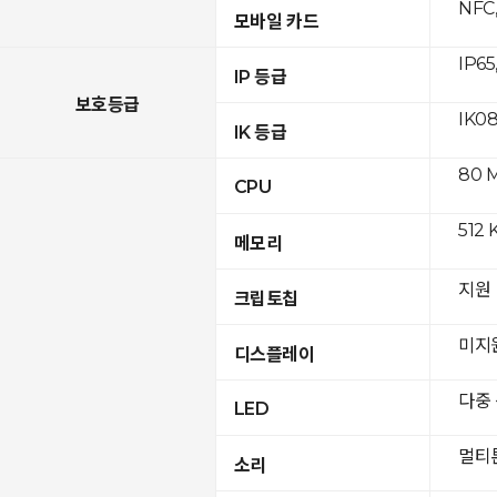
NFC,
모바일 카드
IP65
IP 등급
보호등급
IK0
IK 등급
80 
CPU
512 
메모리
지원
크립토칩
미지
디스플레이
다중
LED
멀티
소리