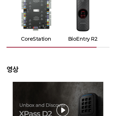
CoreStation
BioEntry R2
영상