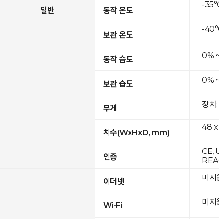
-35°
일반
동작 온도
-40°
보관 온도
0% 
동작 습도
0% 
보관 습도
장치:
무게
48 x
치수(WxHxD, mm)
CE, 
인증
REAC
미지
이더넷
미지
Wi-Fi