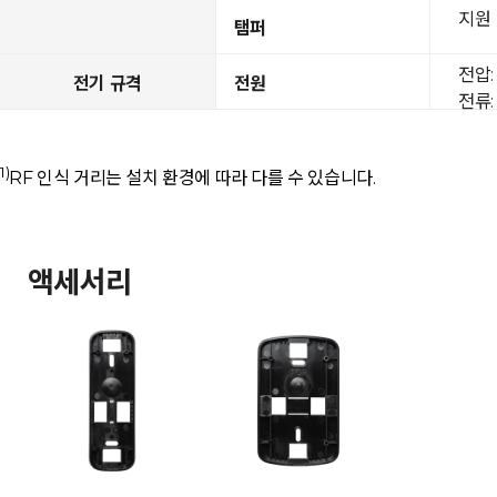
지원
탬퍼
전압: 
전기 규격
전원
전류: 
1)
RF 인식 거리는 설치 환경에 따라 다를 수 있습니다.
액세서리