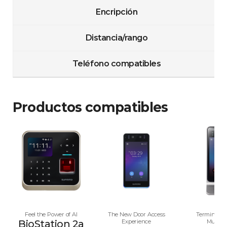
Encripción
Distancia/rango
Teléfono compatibles
Productos compatibles
Feel the Power of AI
The New Door Access
Terminal d
BioStation 2a
Experience
Multim