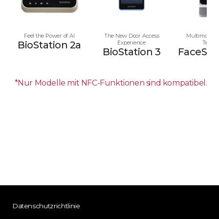
Feel the Power of AI
The New Door Access
Multimodale
BioStation 2a
Experience
Termi
BioStation 3
FaceStat
*Nur Modelle mit NFC-Funktionen sind kompatibel.
Datenschutzrichtlinie