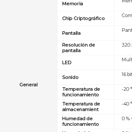
Memo
Memoria
Com
Chip Criptográfico
Pant
Pantalla
320 
Resolución de
pantalla
Mult
LED
16 bi
Sonido
General
-20 
Temperatura de
funcionamiento
-40 
Temperatura de
almacenamient
0 % 
Humedad de
funcionamiento