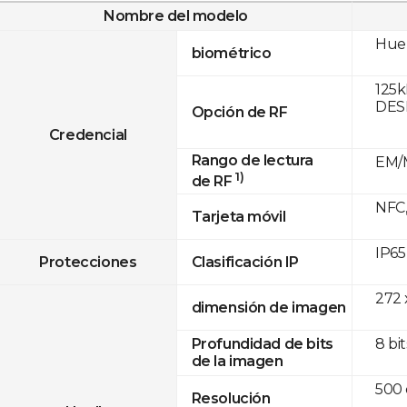
Nombre del modelo
Huel
biométrico
125k
DESF
Opción de RF
Credencial
Rango de lectura
EM/M
1)
de RF
NFC,
Tarjeta móvil
IP65
Protecciones
Clasificación IP
272 
dimensión de imagen
8 bit
Profundidad de bits
de la imagen
500 
Resolución