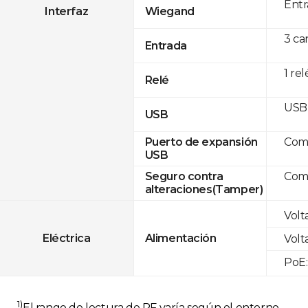
Entr
Interfaz
Wiegand
3 ca
Entrada
1 rel
Relé
USB 
USB
Com
Puerto de expansión
USB
Com
Seguro contra
alteraciones(Tamper)
Volt
Eléctrica
Alimentación
Volt
PoE:
1)