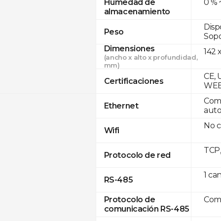
0 % 
Humedad de
almacenamiento
Disp
Peso
Sopo
Dimensiones
142 x
(ancho x alto x profundidad,
mm)
CE, 
Certificaciones
WE
Comp
Ethernet
auto
No c
Wifi
TCP
Protocolo de red
1 ca
RS-485
Com
Protocolo de
comunicación RS-485