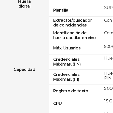
Huella
digital
SUPR
Plantilla
Con 
Extractor/buscador
de coincidencias
Comp
Identificación de
huella dactilar en vivo
500
Máx. Usuarios
Huel
Credenciales
Máximas. (1:N)
Capacidad
Huel
Credenciales
PIN:
Máximas. (1:1)
5,00
Registro de texto
1.5 
CPU