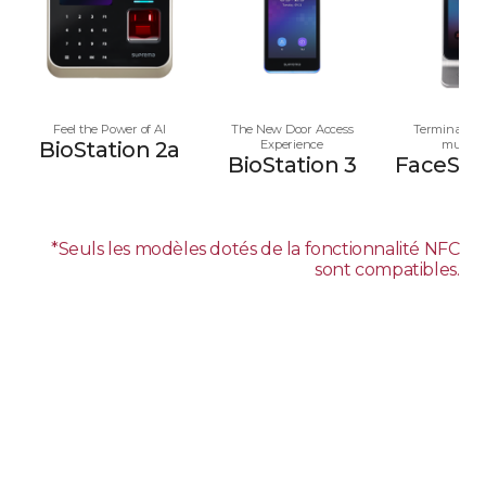
Feel the Power of AI
The New Door Access
Terminal av
BioStation 2a
Experience
multim
BioStation 3
FaceStat
*Seuls les modèles dotés de la fonctionnalité NFC
sont compatibles.