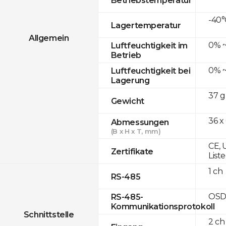
-40°
Lagertemperatur
Allgemein
0% ~
Luftfeuchtigkeit im
Betrieb
0% ~
Luftfeuchtigkeit bei
Lagerung
37 g
Gewicht
36 x
Abmessungen
(B x H x T, mm)
CE, 
Zertifikate
List
1 ch
RS-485
OSD
RS-485-
Kommunikationsprotokoll
Schnittstelle
2 ch