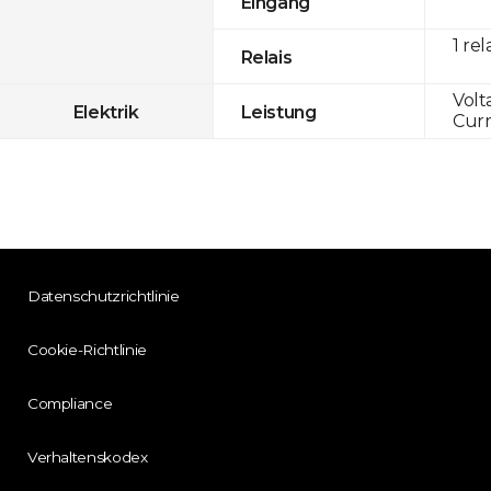
Eingang
1 rel
Relais
Volt
Elektrik
Leistung
Curr
Datenschutzrichtlinie
Cookie-Richtlinie
Compliance
Verhaltenskodex