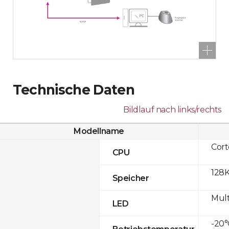
Technische Daten
Bildlauf nach links/rechts
Modellname
Cor
CPU
128K
Speicher
Mult
LED
-20°
Betriebstemperatur