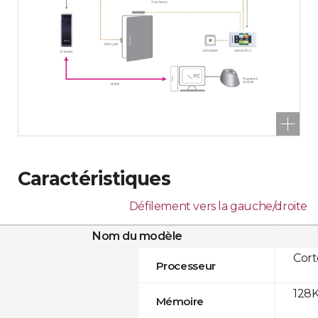
Caractéristiques
Défilement vers la gauche/droite
Nom du modèle
Cor
Processeur
128K
Mémoire