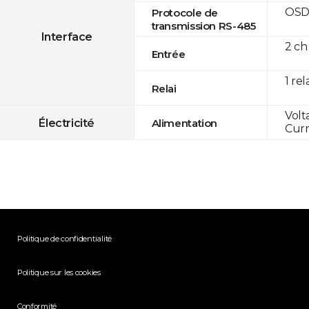
OSD
Protocole de
transmission RS-485
Interface
2 ch
Entrée
1 rel
Relai
Volt
Électricité
Alimentation
Curr
Politique de confidentialité
Politique sur les cookies
Conformité