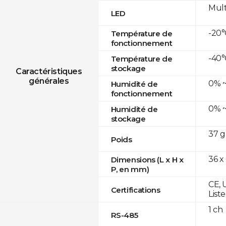
Mult
LED
-20°
Température de
fonctionnement
-40°
Température de
stockage
Caractéristiques
générales
0% ~
Humidité de
fonctionnement
0% ~
Humidité de
stockage
37 g
Poids
36 x
Dimensions (L x H x
P, en mm)
CE, 
Certifications
List
1 ch
RS-485