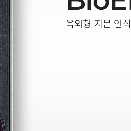
BioE
옥외형 지문 인식