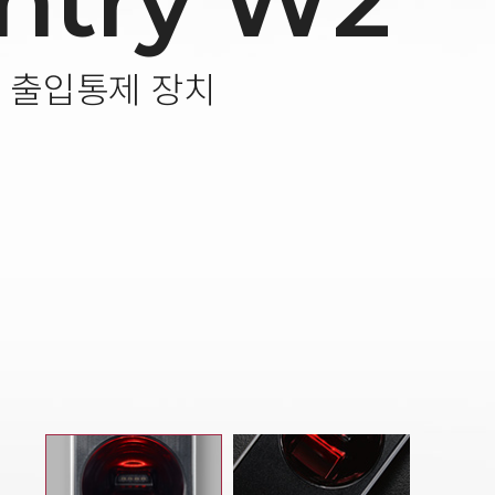
ntry W2
 출입통제 장치