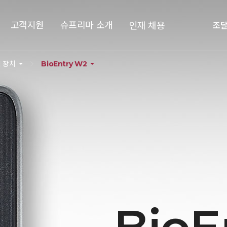
고객지원
슈프리마 소개
인재 채용
조
 장치
BioEntry W2