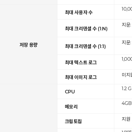
10,0
최대 사용자 수
지문: 
최대 크리덴셜 수 (1:N)
지문: 
저장 용량
최대 크리덴셜 수 (1:1)
1,00
최대 텍스트 로그
미지
최대 이미지 로그
1.2 
CPU
4GB
메모리
지원
크립토칩