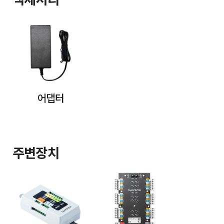
액세서리
어댑터
주변장치