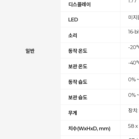
1.77
디스플레이
미지
LED
16-bi
소리
-20°
일반
동작 온도
-40°
보관 온도
0% 
동작 습도
0% 
보관 습도
장치:
무게
58 x
치수(WxHxD, mm)