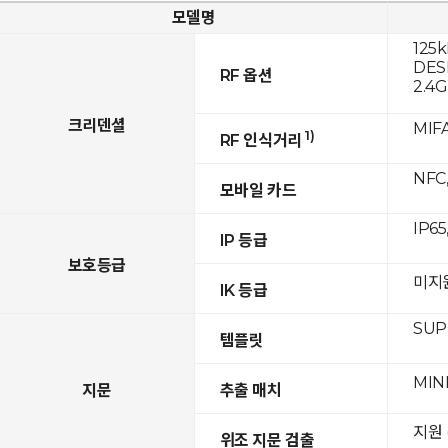
모델명
125k
DESF
RF 옵션
2.4
크리덴셜
MIFA
1)
RF 인식거리
NFC,
모바일 카드
IP65
IP 등급
보호등급
미지
IK 등급
SUPR
템플릿
MIN
지문
추출 매치
지원 
위조 지문 검출