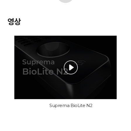
영상
Suprema BioLite N2