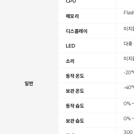
CPU
Flas
메모리
미지
디스플레이
다중
LED
미지
소리
-20°
동작 온도
일반
-40°
보관 온도
0% 
동작 습도
0% 
보관 습도
300