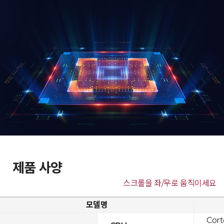
제품 사양
스크롤을 좌/우로 움직이세요
모델명
Cor