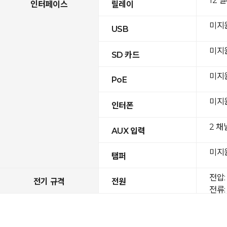
12 
인터페이스
릴레이
미지
USB
미지
SD 카드
미지
PoE
미지
인터폰
2 채
AUX 입력
미지
탬퍼
전압: 
전기 규격
전원
전류: 