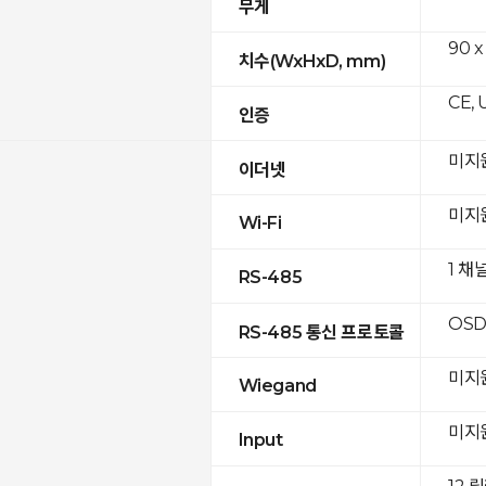
무게
90 x
치수(WxHxD, mm)
CE, 
인증
미지
이더넷
미지
Wi-Fi
1 채
RS-485
OSD
RS-485 통신 프로토콜
미지
Wiegand
미지
Input