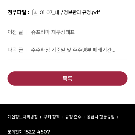
첨부파일 :
01-07_내부정보관리 규정.pdf
이전 글
슈프리마 재무상태표
|
다음 글
주주확정 기준일 및 주주명부 폐쇄기간 공고
|
목록
개인정보처리방침
쿠키 정책
규정 준수
공급사 행동규범
1522-4507
문의전화