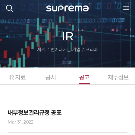
IR
세계로 뻗어나가는 기업
슈프리마
IR 자료
공시
공고
재무정보
내부정보관리규정 공표
Mar 31, 2022