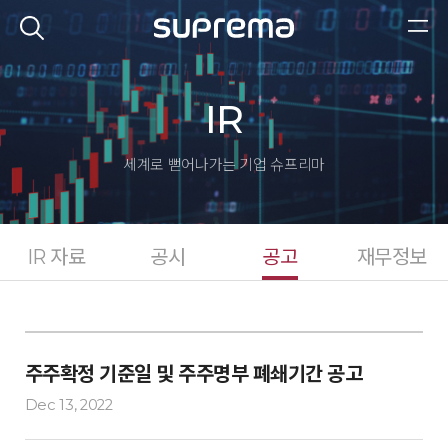
IR
세계로 뻗어나가는 기업
슈프리마
IR 자료
공시
공고
재무정보
주주확정 기준일 및 주주명부 폐쇄기간 공고
Dec 13, 2022