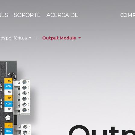
NES
SOPORTE
ACERCA DE
COM
vos periféricos
Output Module