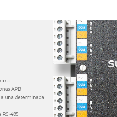
áximo
zonas APB
s a una determinada
s RS-485