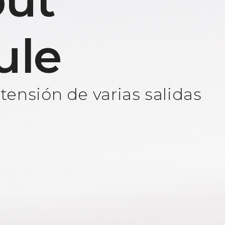
ut
ule
ensión de varias salidas