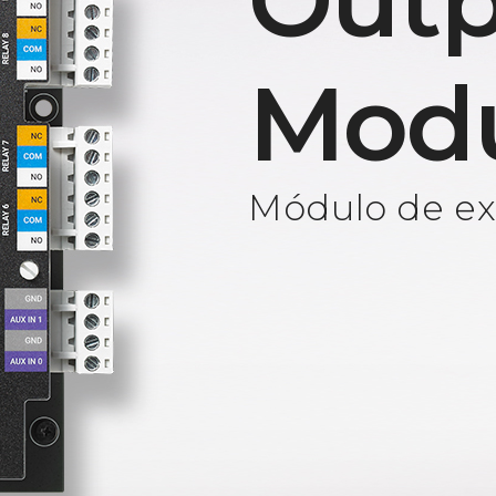
Outp
Mod
Módulo de ext