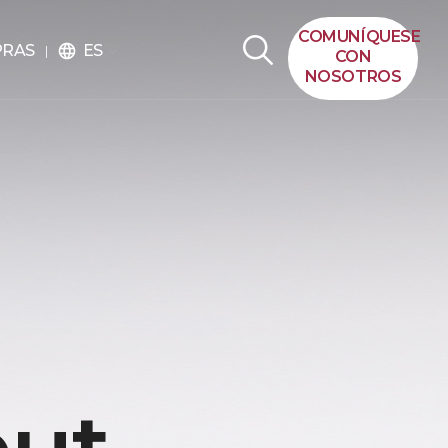
COMUNÍQUESE
ES
PRAS
language
CON
NOSOTROS