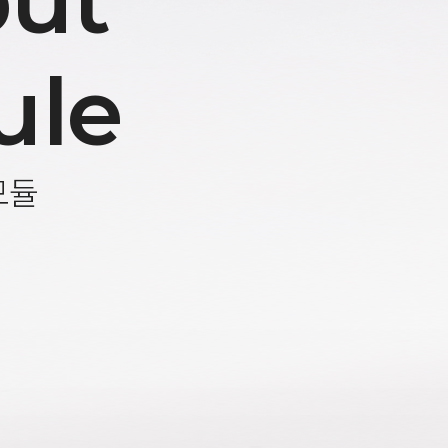
ut
ule
모듈