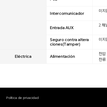
미지
Intercomunicador
2 채
Entrada AUX
미지
Seguro contra altera
ciones(Tamper)
전압: 
Eléctrica
Alimentación
전류: 
Política de privacidad