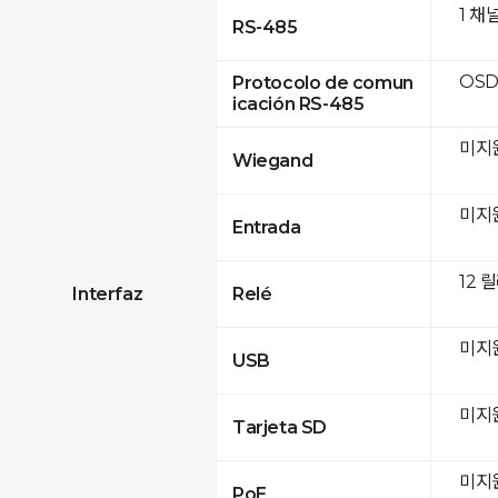
1 채
RS-485
OSD
Protocolo de comun
icación RS-485
미지
Wiegand
미지
Entrada
12 
Interfaz
Relé
미지
USB
미지
Tarjeta SD
미지
PoE