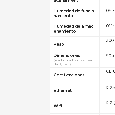
acenamient
0% 
Humedad de funcio
namiento
0% 
Humedad de almac
enamiento
300
Peso
Dimensiones
90 x
(ancho x alto x profundi
dad, mm)
CE, 
Certificaciones
미지
Ethernet
미지
Wifi