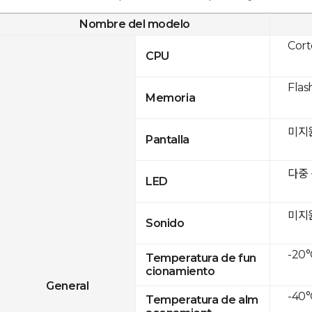
Nombre del modelo
Cor
CPU
Flas
Memoria
미지
Pantalla
다중
LED
미지
Sonido
-20°
Temperatura de fun
cionamiento
General
-40°
Temperatura de alm