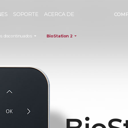
NES
SOPORTE
ACERCA DE
COM
s discontinuados
BioStation 2