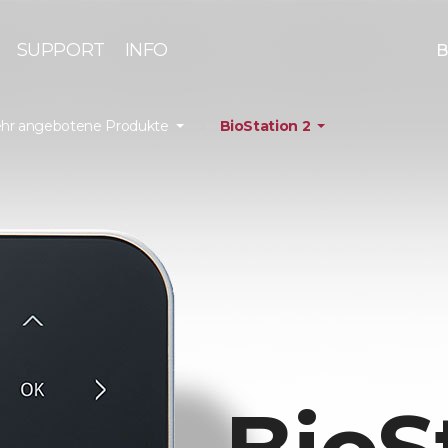
SUPPORT
INFO
B
hr angebotene Produkte
BioStation 2