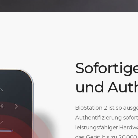
Sofortig
und Auth
BioStation 2 ist so aus
Authentifizierung sofor
leistungsfähiger Hardw
das Gerät bis zu 20.00