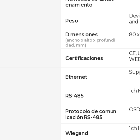
enamiento
Devi
Peso
and 
Dimensiones
80 x
(ancho x alto x profundi
dad, mm)
CE, 
Certificaciones
WE
Supp
Ethernet
1ch 
RS-485
OSD
Protocolo de comun
icación RS-485
1ch 
Wiegand