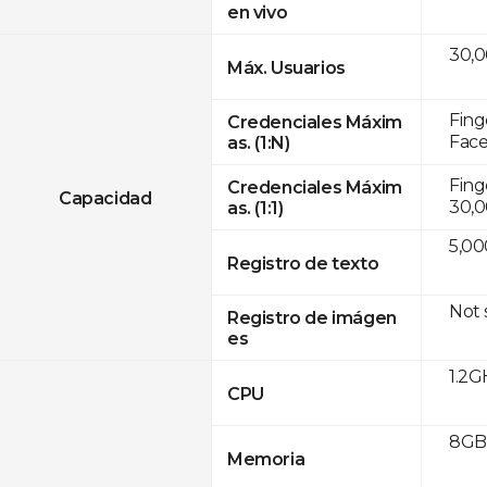
en vivo
30,
Máx. Usuarios
Fing
Credenciales Máxim
Face
as. (1:N)
Fing
Credenciales Máxim
Capacidad
30,0
as. (1:1)
5,00
Registro de texto
Not
Registro de imágen
es
1.2G
CPU
8GB 
Memoria