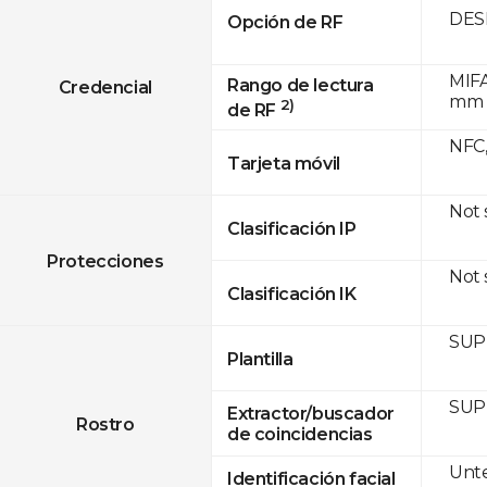
DESF
Opción de RF
MIFA
Rango de lectura
Credencial
mm
2)
de RF
NFC,
Tarjeta móvil
Not
Clasificación IP
Protecciones
Not
Clasificación IK
SUP
Plantilla
SUP
Extractor/buscador
Rostro
de coincidencias
Unte
Identificación facial