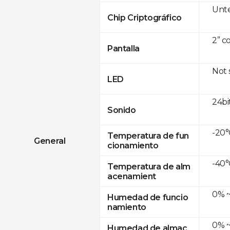
Unte
Chip Criptográfico
2” c
Pantalla
Not
LED
24bi
Sonido
-20°
Temperatura de fun
General
cionamiento
-40°
Temperatura de alm
acenamient
0% ~
Humedad de funcio
namiento
0% ~
Humedad de almac