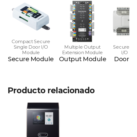
Compact Secure
Single Door I/O
Multiple Output
Secure Mu
Module
Extension Module
I/O Mo
Secure Module
Output Module
Door M
Producto relacionado