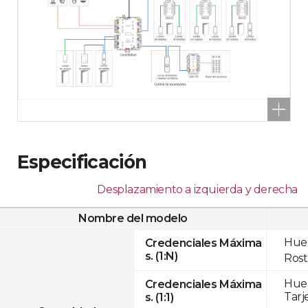
Especificación
Desplazamiento a izquierda y derecha
Nombre del modelo
Huel
Credenciales Máxima
s. (1:N)
Rost
Huel
Credenciales Máxima
Tarj
s. (1:1)