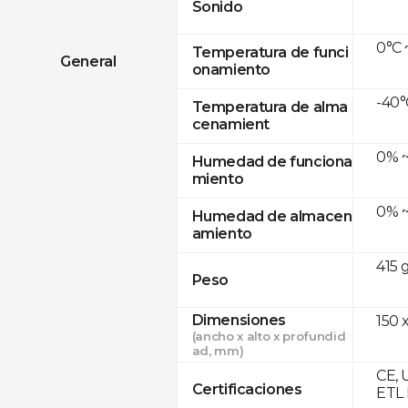
Sonido
0°C 
Temperatura de funci
General
onamiento
-40°
Temperatura de alma
cenamient
0% ~
Humedad de funciona
miento
0% ~
Humedad de almacen
amiento
415 
Peso
Dimensiones
150 x
(ancho x alto x profundid
ad, mm)
CE, 
Certificaciones
ETL 