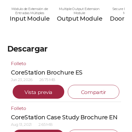
Módulo de Extensión de
Multiple Output Extension
Secure Multi
Entradas Múltiples
Module
Modu
Input Module
Output Module
Door M
Descargar
Folleto
CoreStation Brochure ES
Jun 23, 2026
26.75 MB
Vista previa
Compartir
Folleto
CoreStation Case Study Brochure EN
Aug 13, 2021
2.65 MB