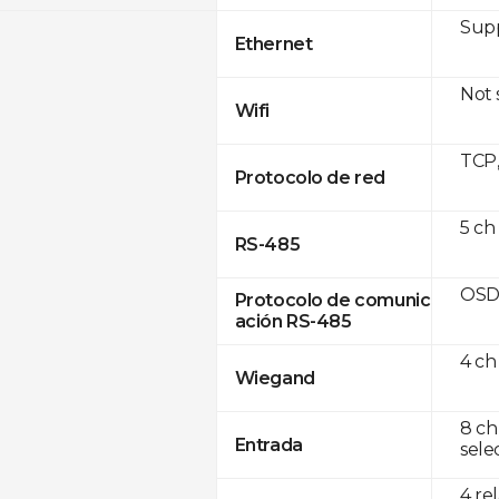
Supp
Ethernet
Not
Wifi
TCP
Protocolo de red
5 ch
RS-485
OSD
Protocolo de comunic
ación RS-485
4 ch
Wiegand
8 ch
Entrada
sele
4 re