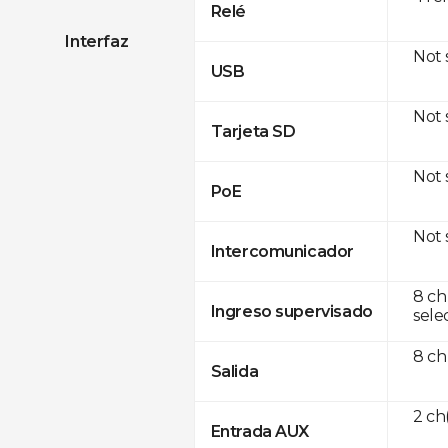
Relé
Interfaz
Not
USB
Not
Tarjeta SD
Not
PoE
Not
Intercomunicador
8 ch
Ingreso supervisado
sele
8 ch
Salida
2 c
Entrada AUX