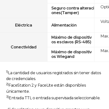
Opti
Seguro contra alteraci
ones(Tamper)
Volt
Eléctrica
Alimentación
Max.
Máximo de dispositiv
os esclavos (RS-485)
Conectividad
Max.
Máximo de dispositiv
os Wiegand
1)
La cantidad de usuarios registrados sin tener datos
de credenciales.
2)
FaceStation 2 y FaceLite están disponibles
únicamente.
3)
Entrada TTL o entrada supervisada seleccionable.