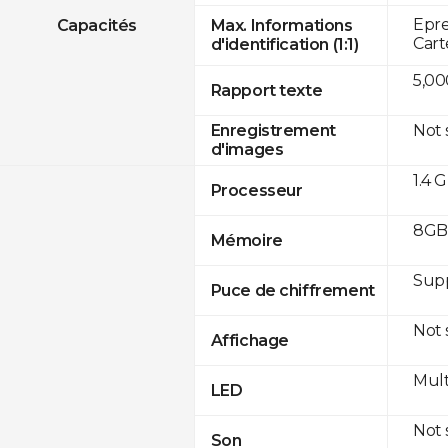
Epre
Capacités
Max. Informations
Cart
d'identification (1:1)
5,00
Rapport texte
Not
Enregistrement
d'images
1.4 
Processeur
8GB 
Mémoire
Sup
Puce de chiffrement
Not
Affichage
Mult
LED
Not
Son