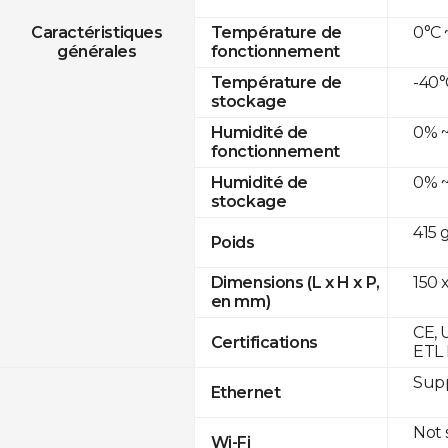
0°C 
Caractéristiques
Température de
générales
fonctionnement
-40°
Température de
stockage
0% ~
Humidité de
fonctionnement
0% ~
Humidité de
stockage
415 
Poids
150 x
Dimensions (L x H x P,
en mm)
CE, 
Certifications
ETL 
Supp
Ethernet
Not
Wi-Fi