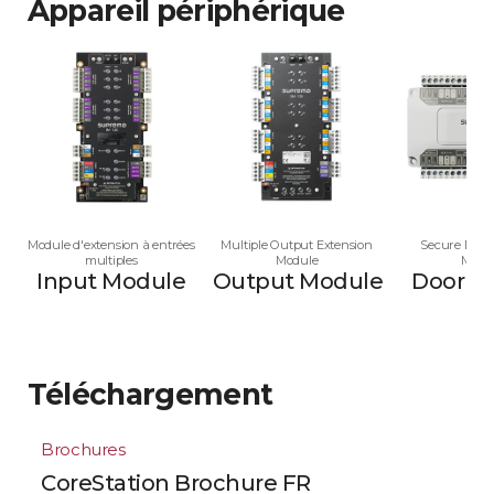
Appareil périphérique
Module d'extension à entrées
Multiple Output Extension
Secure Multi
multiples
Module
Modu
Input Module
Output Module
Door M
Téléchargement
Brochures
CoreStation Brochure FR