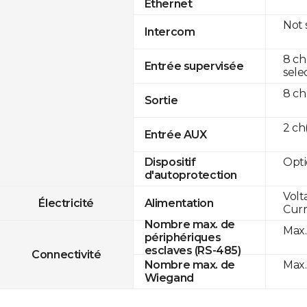
Ethernet
Not
Intercom
8 ch
Entrée supervisée
sele
8 ch
Sortie
2 c
Entrée AUX
Opti
Dispositif
d'autoprotection
Volt
Électricité
Alimentation
Curr
Nombre max. de
Max.
périphériques
esclaves (RS-485)
Connectivité
Max.
Nombre max. de
Wiegand