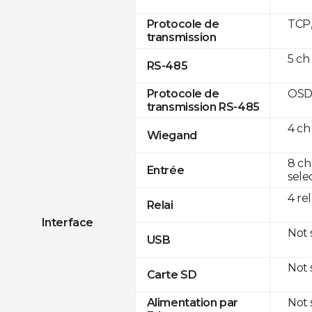
TCP
Protocole de
transmission
5 ch
RS-485
OSD
Protocole de
transmission RS-485
4 ch
Wiegand
8 ch
Entrée
sele
4 re
Relai
Interface
Not
USB
Not
Carte SD
Not
Alimentation par