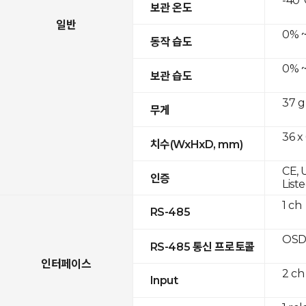
-40°
보관 온도
일반
0% ~
동작 습도
0% ~
보관 습도
37 g
무게
36 x
치수(WxHxD, mm)
CE, 
인증
List
1 ch
RS-485
OSD
RS-485 통신 프로토콜
인터페이스
2 ch
Input