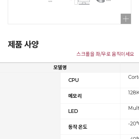
제품 사양
스크롤을 좌/우로 움직이세요
모델명
Cor
CPU
128K
메모리
Mult
LED
-20°
동작 온도