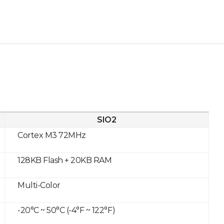
SIO2
Cortex M3 72MHz
128KB Flash + 20KB RAM
Multi-Color
-20°C ~ 50°C (-4°F ~ 122°F)