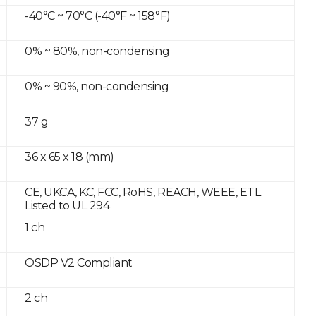
-40°C ~ 70°C (-40°F ~ 158°F)
0% ~ 80%, non-condensing
0% ~ 90%, non-condensing
37 g
36 x 65 x 18 (mm)
CE, UKCA, KC, FCC, RoHS, REACH, WEEE, ETL
Listed to UL 294
1 ch
OSDP V2 Compliant
2 ch