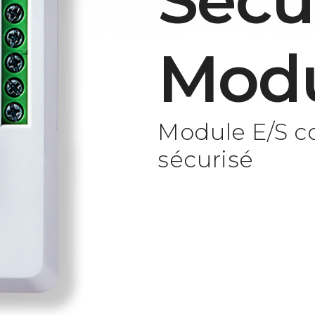
Secu
Mod
Module E/S c
sécurisé