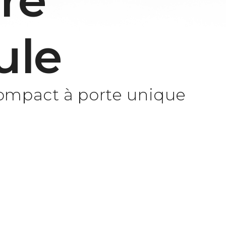
re
ule
ompact à porte unique