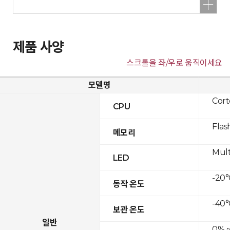
제품 사양
스크롤을 좌/우로 움직이세요
모델명
Cor
CPU
Flas
메모리
Mult
LED
-20°
동작 온도
-40°
보관 온도
일반
0% ~