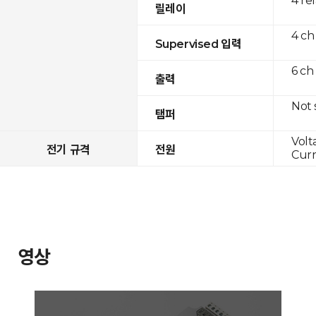
4 re
릴레이
4 ch
Supervised 입력
6 ch
출력
Not
탬퍼
Volt
전기 규격
전원
Curr
영상