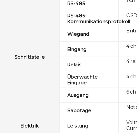
1 ch
RS-485
OSD
RS-485-
Kommunikationsprotokoll
Entr
Wiegand
4 ch
Eingang
Schnittstelle
4 re
Relais
4 ch
Überwachte
Eingabe
6 ch
Ausgang
Not
Sabotage
Volt
Elektrik
Leistung
Curr