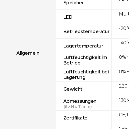
Speicher
Mult
LED
-20°
Betriebstemperatur
-40°
Lagertemperatur
Allgemein
0% ~
Luftfeuchtigkeit im
Betrieb
0% ~
Luftfeuchtigkeit bei
Lagerung
220 
Gewicht
130 x
Abmessungen
(B x H x T, mm)
CE, 
Zertifikate