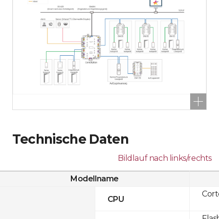
Technische Daten
Bildlauf nach links/rechts
Modellname
Cor
CPU
Flas