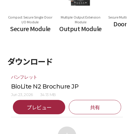
Compact Secure Single Door
Multiple Output Extension
Secure Multi Do
I/O Module
Module
Door M
Secure Module
Output Module
ダウンロード
パンフレット
BioLite N2 Brochure JP
Jun 23, 2026
34.13 MB
プレビュー
共有