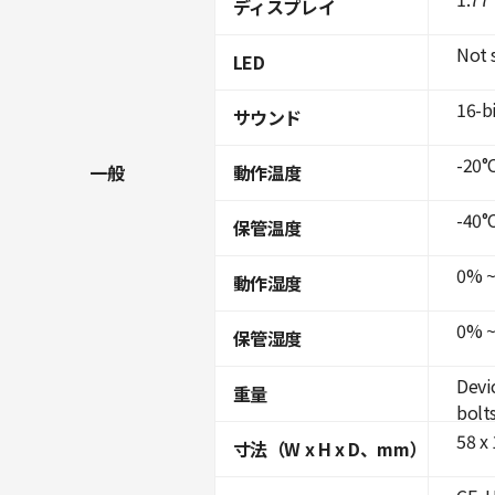
ディスプレイ
Not 
LED
16-b
サウンド
-20°C
一般
動作温度
-40°C
保管温度
0% ~
動作湿度
0% ~
保管湿度
Devi
重量
bolt
58 x
寸法（W x H x D、mm）