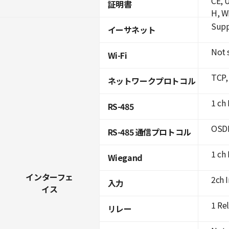
CE, 
証明書
H, W
Supp
イーサネット
Not 
Wi-Fi
TCP,
ネットワークプロトコル
1 ch 
RS-485
OSDP
RS-485 通信プロトコル
1 ch
Wiegand
インターフェ
2ch 
入力
イス
1 Re
リレー