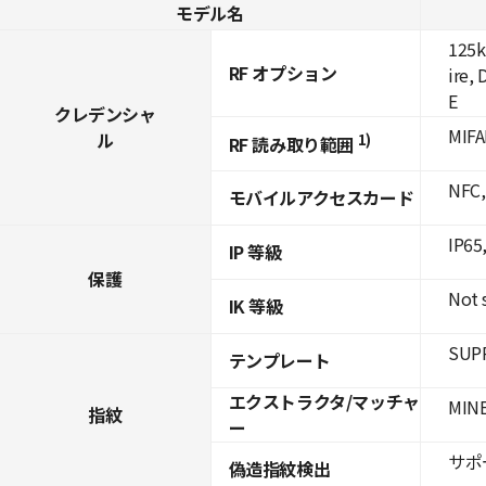
モデル名
125k
RF オプション
ire,
E
クレデンシャ
MIFA
ル
1)
RF 読み取り範囲
NFC,
モバイルアクセスカード
IP65
IP 等級
保護
Not 
IK 等級
SUPR
テンプレート
エクストラクタ/マッチャ
MINE
指紋
ー
サポー
偽造指紋検出