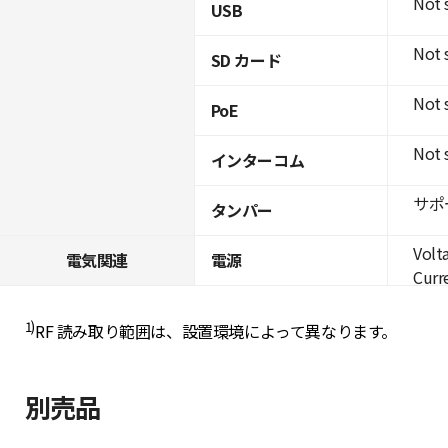
Not 
USB
Not 
SD カード
Not 
PoE
Not 
インターコム
サポ
タンパー
Volt
電気関連
電源
Curre
1)
RF 読み取り範囲は、設置環境によって異なります。
別売品