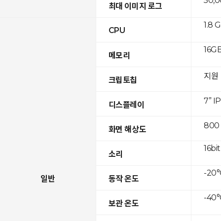
50,
최대 이미지 로그
1.8 
CPU
16GB
메모리
지원
크립토칩
7” I
디스플레이
800
화면 해상도
16bit
소리
-20°
일반
동작 온도
-40°
보관 온도