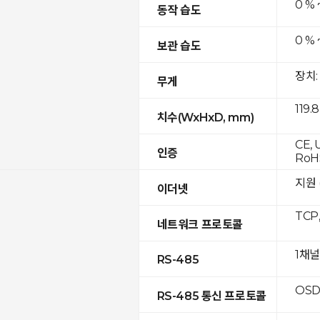
0 % 
동작 습도
0 % 
보관 습도
장치:
무게
119.
치수(WxHxD, mm)
CE, 
인증
RoH
지원 (
이더넷
TCP
네트워크 프로토콜
1채널
RS-485
OSD
RS-485 통신 프로토콜