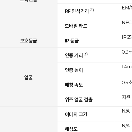
EM/M
2)
RF 인식거리
NFC,
모바일 카드
IP65
보호등급
IP 등급
0.3m
3)
인증 거리
1.4m
인증 높이
얼굴
0.5
매칭 속도
지원
위조 얼굴 검출
N/A
이미지 크기
N/A
해상도