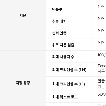
N/A
템플릿
지문
N/A
추출 매치
N/A
센서 인증
N/A
위조 지문 검출
100,
최대 사용자 수
Face
최대 크리덴셜 수 (1:N)
지문: 
얼굴: 
저장 용량
최대 크리덴셜 수 (1:1)
지문: 
5,00
최대 텍스트 로그