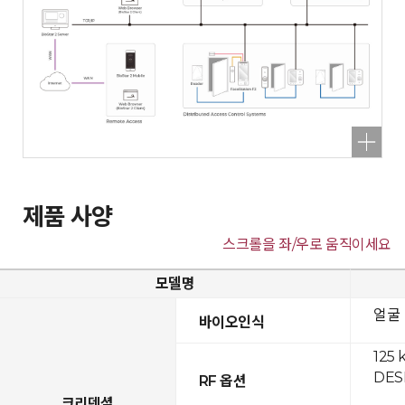
제품 사양
스크롤을 좌/우로 움직이세요
모델명
얼굴
바이오인식
125 
DESF
RF 옵션
크리덴셜