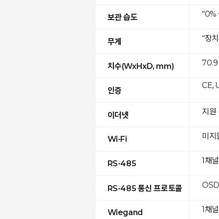
"0%
보관 습도
"장치
무게
70.9
치수(WxHxD, mm)
CE, 
인증
지원 (
이더넷
미지
Wi-Fi
1채널
RS-485
OSD
RS-485 통신 프로토콜
1채널
Wiegand