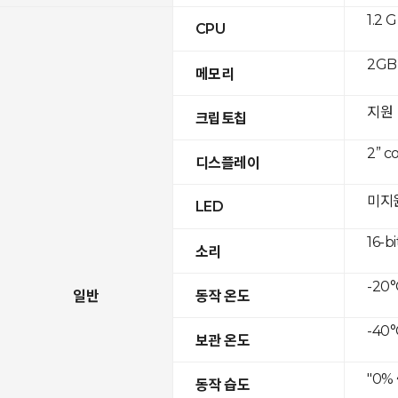
1.2 
CPU
2GB 
메모리
지원
크립토칩
2” c
디스플레이
미지
LED
16-bi
소리
-20°
일반
동작 온도
-40°
보관 온도
"0%
동작 습도