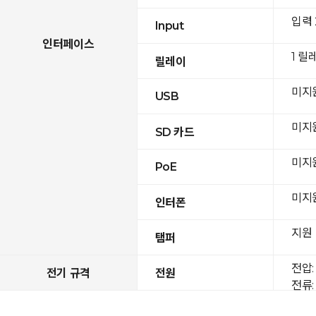
입력
Input
인터페이스
1 릴
릴레이
미지
USB
미지
SD 카드
미지
PoE
미지
인터폰
지원
탬퍼
전압: 
전기 규격
전원
전류: 