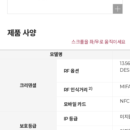
제품 사양
스크롤을 좌/우로 움직이세요
모델명
13.5
DESF
RF 옵션
크리덴셜
MIFA
2)
RF 인식거리
NFC
모바일 카드
미지
IP 등급
보호등급