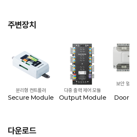
주변장치
보안 멀티 도
분리형 컨트롤러
다중 출력 제어 모듈
모
Secure Module
Output Module
Door M
다운로드