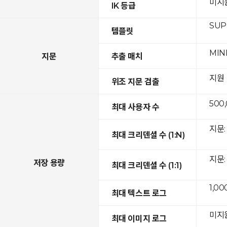
미지
IK 등급
SUPR
템플릿
MIN
지문
추출 매치
지원
위조 지문 검출
500
최대 사용자 수
지문: 
최대 크리덴셜 수 (1:N)
지문: 
저장 용량
최대 크리덴셜 수 (1:1)
1,00
최대 텍스트 로그
미지
최대 이미지 로그