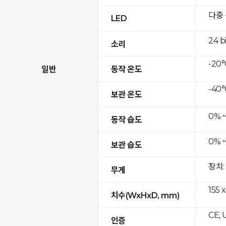
다중
LED
24 b
소리
-20°
일반
동작 온도
-40°
보관 온도
0% 
동작 습도
0% 
보관 습도
장치:
무게
155 x
치수(WxHxD, mm)
CE, 
인증