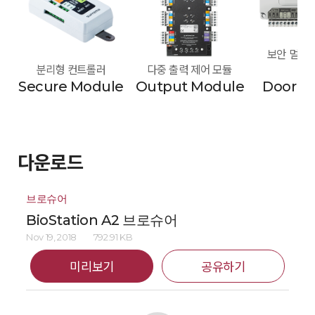
보안 멀티 도
분리형 컨트롤러
다중 출력 제어 모듈
모
Secure Module
Output Module
Door M
다운로드
브로슈어
BioStation A2 브로슈어
Nov 19, 2018
792.91 KB
미리보기
공유하기