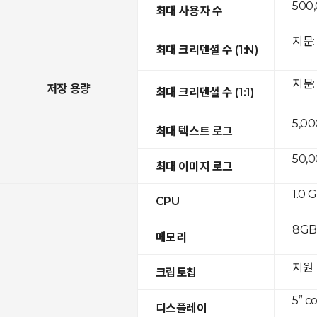
500
최대 사용자 수
지문: 
최대 크리덴셜 수 (1:N)
지문: 
저장 용량
최대 크리덴셜 수 (1:1)
5,00
최대 텍스트 로그
50,
최대 이미지 로그
1.0 
CPU
8GB 
메모리
지원
크립토칩
5” c
디스플레이