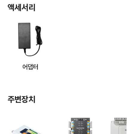
액세서리
어댑터
주변장치