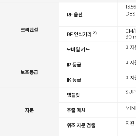
13.5
DESF
RF 옵션
크리덴셜
EM/H
2)
RF 인식거리
30 
미지
모바일 카드
미지
IP 등급
보호등급
미지
IK 등급
SUPR
템플릿
MIN
지문
추출 매치
지원
위조 지문 검출