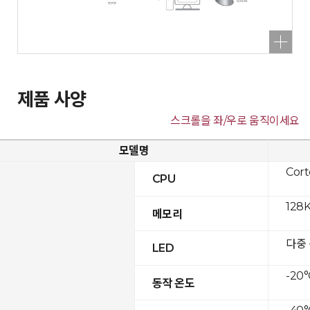
제품 사양
스크롤을 좌/우로 움직이세요
모델명
Cor
CPU
128K
메모리
다중
LED
-20°
동작 온도