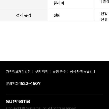
1 릴
릴레이
전압: 
전기 규격
전원
전류: 
개인정보처리방침
쿠키 정책
규정 준수
공급사 행동규범
1522-4507
문의전화
Copyright © Suprema Inc. All rights reserved.