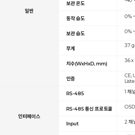
-40°
보관 온도
일반
0% 
동작 습도
0% 
보관 습도
37 g
무게
36 x
치수(WxHxD, mm)
CE, 
인증
List
1 채
RS-485
OSD
RS-485 통신 프로토콜
인터페이스
2 채
Input