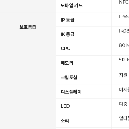
NFC,
모바일 카드
IP65
IP 등급
보호등급
IK0
IK 등급
80 
CPU
512 
메모리
지원
크립토칩
미지
디스플레이
다중
LED
멀티
소리