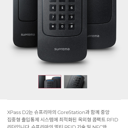
XPass D2는 슈프리마의 CoreStation과 함께 중앙
집중형 출입통제 시스템에 최적화된 옥외형 콤팩트 RFID
리더입니다. 슈프리마의 멀티 RFID 기술 및 NFC와