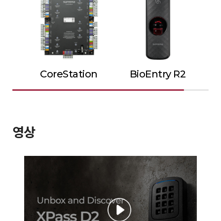
CoreStation
BioEntry R2
영상