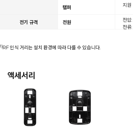
지원
탬퍼
전압: 
전기 규격
전원
전류: 
1)
RF 인식 거리는 설치 환경에 따라 다를 수 있습니다.
액세서리