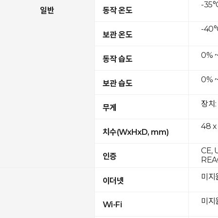
-35°
일반
동작 온도
-40°
보관 온도
0% 
동작 습도
0% 
보관 습도
장치:
무게
48 x
치수(WxHxD, mm)
CE, 
인증
REAC
미지
이더넷
미지
Wi-Fi