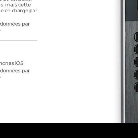
s, mais cette
se en charge par
 données par
S
hones iOS
 données par
S