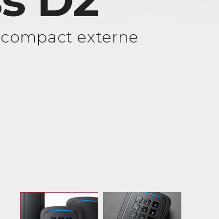
s D2
 compact externe