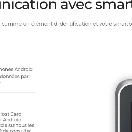
ication avec smar
rd comme un élément d'identification et votre smartp
hones Android
 données par
S
)
Host Card
ur Android
ble sur tous les
é de consulter