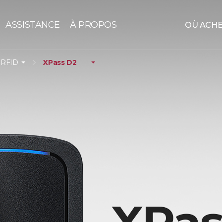
ASSISTANCE
À PROPOS
OÙ ACH
 RFID
XPass D2