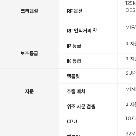
125k
DESF
크리덴셜
RF 옵션
MIFA
2)
RF 인식거리
미지
IP 등급
보호등급
미지
IK 등급
SUPR
템플릿
MIN
지문
추출 매치
미지
위조 지문 검출
1.0 
CPU
32M