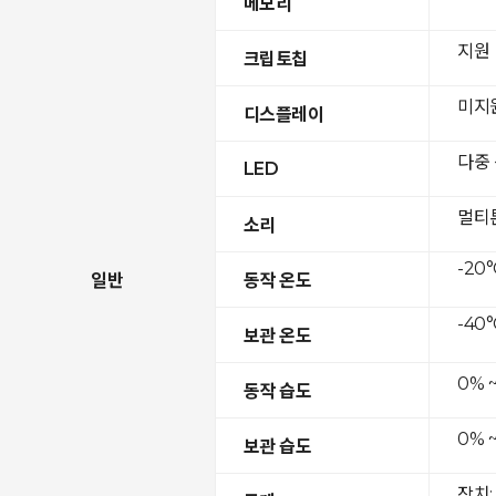
메모리
지원
크립토칩
미지
디스플레이
다중
LED
멀티
소리
-20°
일반
동작 온도
-40°
보관 온도
0% 
동작 습도
0% 
보관 습도
장치: