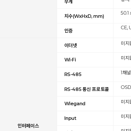
무게
50.1
치수(WxHxD, mm)
CE, 
인증
미지
이더넷
미지
Wi-Fi
1채
RS-485
OSD
RS-485 통신 프로토콜
미지
Wiegand
미지
Input
인터페이스