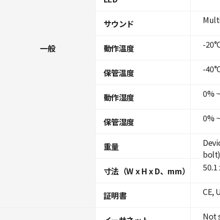
Mult
サウンド
-20°C
一般
動作温度
-40°C
保管温度
0% ~
動作湿度
0% ~
保管湿度
Devi
重量
bolt
50.1
寸法（W x H x D、mm）
CE, 
証明書
Not 
イーサネット