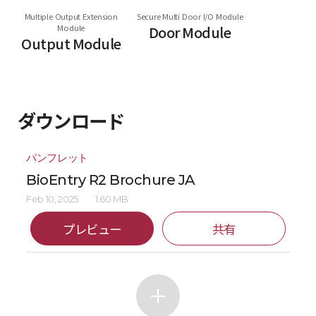
Multiple Output Extension
Secure Multi Door I/O Module
Module
Door Module
Output Module
ダウンロード
パンフレット
BioEntry R2 Brochure JA
Feb 10, 2025
1.60 MB
プレビュー
共有