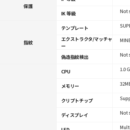
保護
Not 
IK 等級
SUPR
テンプレート
エクストラクタ/マッチャ
MINE
指紋
ー
Not 
偽造指紋検出
1.0 
CPU
32MB
メモリー
Supp
クリプトチップ
Not 
ディスプレイ
Mult
LED