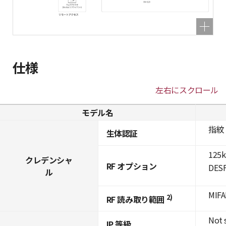
仕様
左右にスクロール
モデル名
指紋
生体認証
125k
クレデンシャ
RF オプション
DESF
ル
MIFA
2)
RF 読み取り範囲
Not 
IP 等級