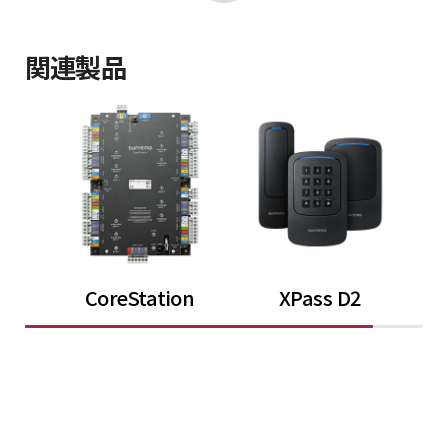
関連製品
CoreStation
XPass D2