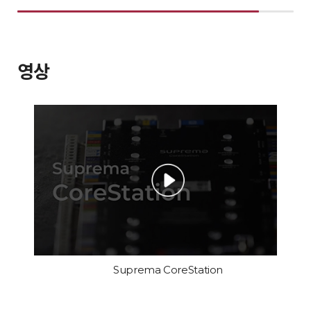
영상
Suprema CoreStation