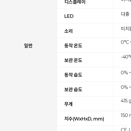
디스플레이
다중
LED
미지
소리
0°C 
일반
동작 온도
-40°
보관 온도
0% 
동작 습도
0% 
보관 습도
415 
무게
150 
치수(WxHxD, mm)
CE, 