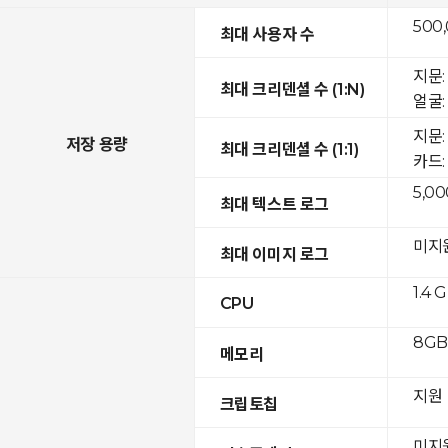
500
최대 사용자 수
지문: 
최대 크리덴셜 수 (1:N)
얼굴: 
지문:
저장 용량
최대 크리덴셜 수 (1:1)
카드: 
5,00
최대 텍스트 로그
미지
최대 이미지 로그
1.4 
CPU
8GB 
메모리
지원
크립토칩
미지