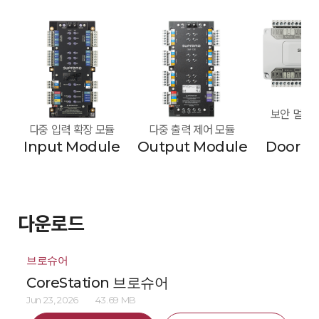
보안 멀티 도
다중 입력 확장 모듈
다중 출력 제어 모듈
모
Input Module
Output Module
Door M
다운로드
브로슈어
CoreStation 브로슈어
Jun 23, 2026
43.69 MB