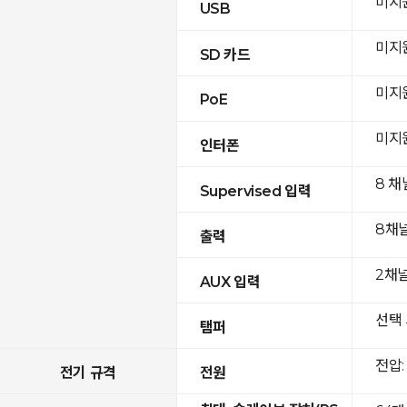
미지
USB
미지
SD 카드
미지
PoE
미지
인터폰
8 채
Supervised 입력
8채
출력
2채널(
AUX 입력
선택 
탬퍼
전압: 
전기 규격
전원