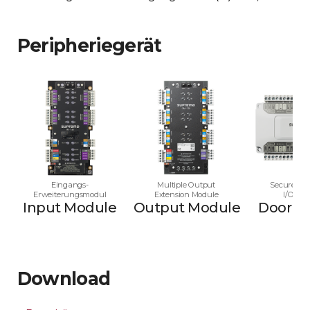
Peripheriegerät
Eingangs-
Multiple Output
Secure Mul
Erweiterungsmodul
Extension Module
I/O Mo
Input Module
Output Module
Door M
Download