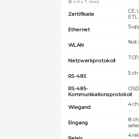
(B x H x T, mm)
CE, 
Zertifikate
ETL 
Supp
Ethernet
Not
WLAN
TCP
Netzwerkprotokoll
5 ch
RS-485
OSD
RS-485-
Kommunikationsprotokoll
4 ch
Wiegand
8 ch
Eingang
sele
4 re
Relais