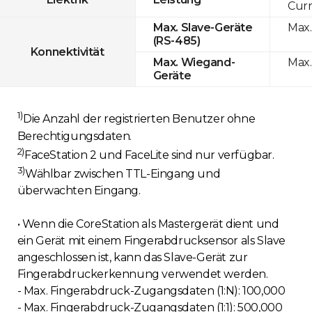
Curr
Max.
Max. Slave-Geräte
(RS-485)
Konnektivität
Max.
Max. Wiegand-
Geräte
1)
Die Anzahl der registrierten Benutzer ohne
Berechtigungsdaten.
2)
FaceStation 2 und FaceLite sind nur verfügbar.
3)
Wählbar zwischen TTL-Eingang und
überwachten Eingang.
• Wenn die CoreStation als Mastergerät dient und
ein Gerät mit einem Fingerabdrucksensor als Slave
angeschlossen ist, kann das Slave-Gerät zur
Fingerabdruckerkennung verwendet werden.
- Max. Fingerabdruck-Zugangsdaten (1:N): 100,000
- Max. Fingerabdruck-Zugangsdaten (1:1): 500,000