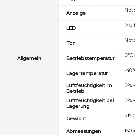
Not
Anzeige
Mult
LED
Not
Ton
0°C 
Allgemein
Betriebstemperatur
-40°
Lagertemperatur
0% ~
Luftfeuchtigkeit im
Betrieb
0% ~
Luftfeuchtigkeit bei
Lagerung
415 
Gewicht
150 x
Abmessungen