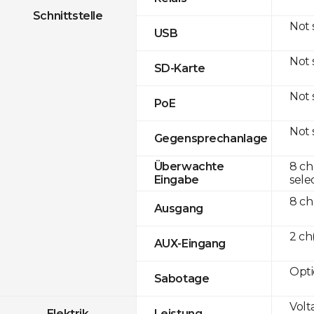
Schnittstelle
Not
USB
Not
SD-Karte
Not
PoE
Not
Gegensprechanlage
8 ch
Überwachte
sele
Eingabe
8 ch
Ausgang
2 c
AUX-Eingang
Opti
Sabotage
Volt
Elektrik
Leistung