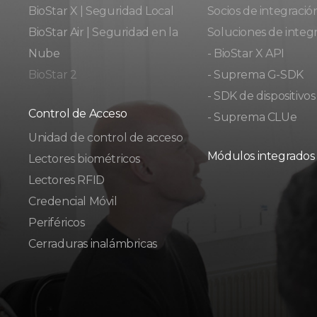
BioStar X | Seguridad Local
Socios de integració
BioStar Air | Seguridad en la
Soluciones de integ
Nube
- BioStar X API
BioStar 2
- Suprema G-SDK
- SDK de dispositivos
Control de Acceso
- Suprema CLUe
Unidad de control de acceso
Módulos integrados
Lectores biométricos
Lectores RFID
Credencial Móvil
Periféricos
Cerraduras inalámbricas