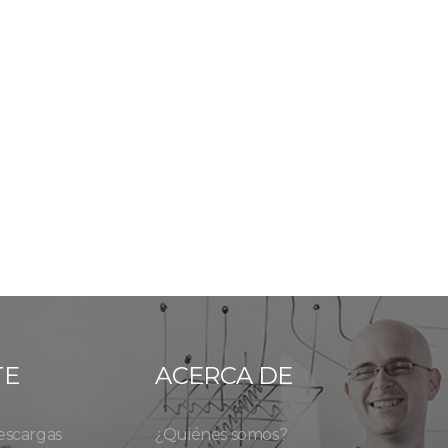
TE
ACERCA DE
escargas
¿Quiénes somos?