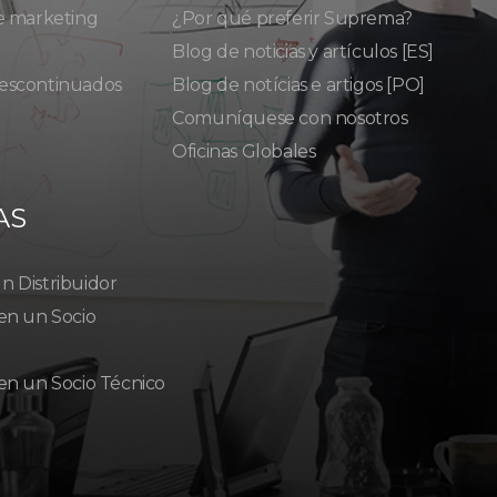
e marketing
¿Por qué preferir Suprema?
Blog de noticias y artículos [ES]
escontinuados
Blog de notícias e artigos [PO]
Comuníquese con nosotros
Oficinas Globales
AS
 Distribuidor
en un Socio
en un Socio Técnico