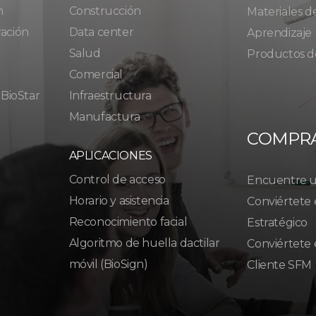
n
Construcción
Materiales d
ración
Data center
Aprendizaje
Salud
Productos d
Comercial
 BioStar
Infraestructura
Manufactura
COMPR
APLICACIONES
Control de acceso
Encuentre un
Horario y asistencia
Conviértete 
Reconocimiento facial
Estratégico
Algoritmo de huella dactilar
Conviértete 
móvil (BioSign)
Cliente SFM