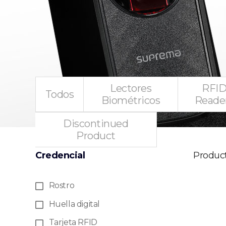
Lectores
RFI
Todos
Biométricos
Reade
Discontinued
Product
Credencial
Produc
Rostro
Huella digital
Tarjeta RFID