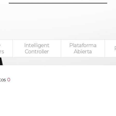
D
Intelligent
Plataforma
rs
Controller
Abierta
tos
0