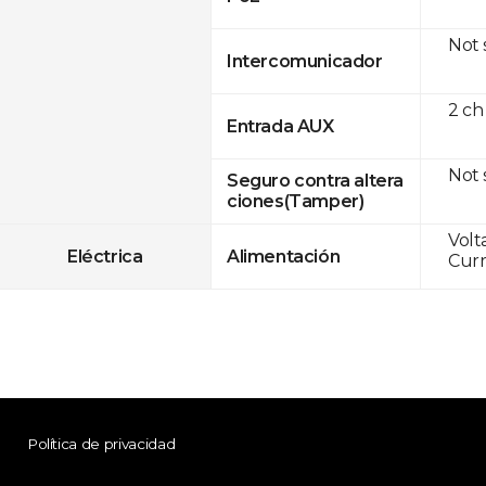
Not
Intercomunicador
2 ch
Entrada AUX
Not
Seguro contra altera
ciones(Tamper)
Volt
Eléctrica
Alimentación
Curr
Política de privacidad