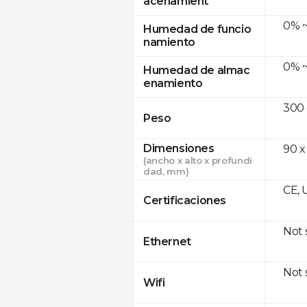
acenamient
0% ~
Humedad de funcio
namiento
0% ~
Humedad de almac
enamiento
300
Peso
Dimensiones
90 x
(ancho x alto x profundi
dad, mm)
CE, 
Certificaciones
Not
Ethernet
Not
Wifi