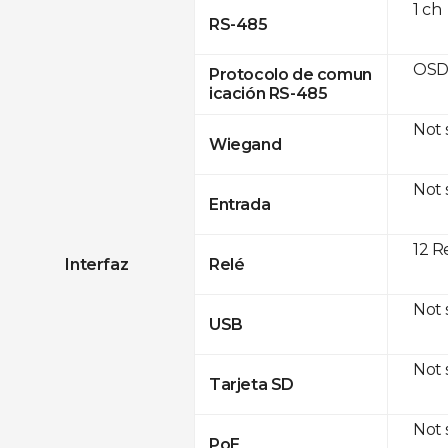
1 ch
RS-485
OSD
Protocolo de comun
icación RS-485
Not
Wiegand
Not
Entrada
12 R
Interfaz
Relé
Not
USB
Not
Tarjeta SD
Not
PoE