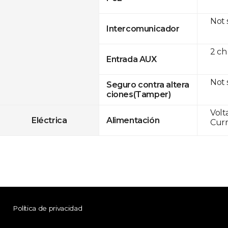
Not
Intercomunicador
2 ch
Entrada AUX
Not
Seguro contra altera
ciones(Tamper)
Volt
Eléctrica
Alimentación
Curr
Política de privacidad