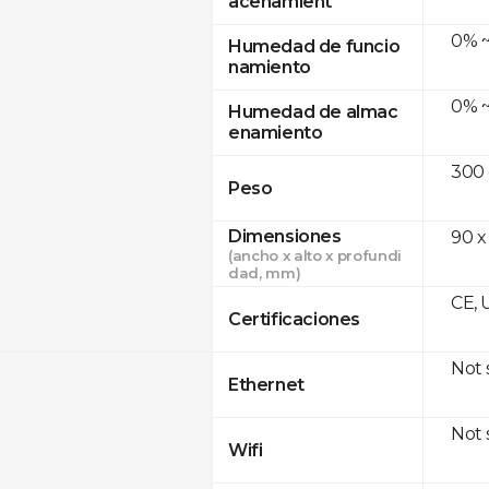
acenamient
0% ~
Humedad de funcio
namiento
0% ~
Humedad de almac
enamiento
300
Peso
Dimensiones
90 x
(ancho x alto x profundi
dad, mm)
CE, 
Certificaciones
Not
Ethernet
Not
Wifi