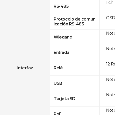
1 ch
RS-485
OSD
Protocolo de comun
icación RS-485
Not
Wiegand
Not
Entrada
12 R
Interfaz
Relé
Not
USB
Not
Tarjeta SD
Not
PoE