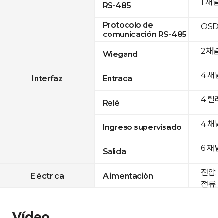
1 채
RS-485
Protocolo de
OSD
comunicación RS-485
2채
Wiegand
4 채
Interfaz
Entrada
4 릴
Relé
4 채
Ingreso supervisado
6 채
Salida
전압: 
Eléctrica
Alimentación
전류: 
Vídeo