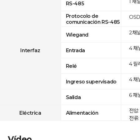
1 채
RS-485
Protocolo de
OSD
comunicación RS-485
2채
Wiegand
4 채
Interfaz
Entrada
4 릴
Relé
4 채
Ingreso supervisado
6 채
Salida
전압: 
Eléctrica
Alimentación
전류: 
Vídeo