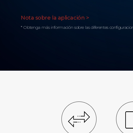
Nota sobre la aplicación >
* Obtenga más información sobre las diferentes configuracion