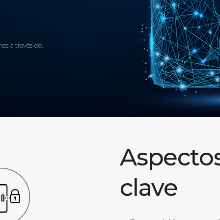
es a través de.
Aspecto
clave