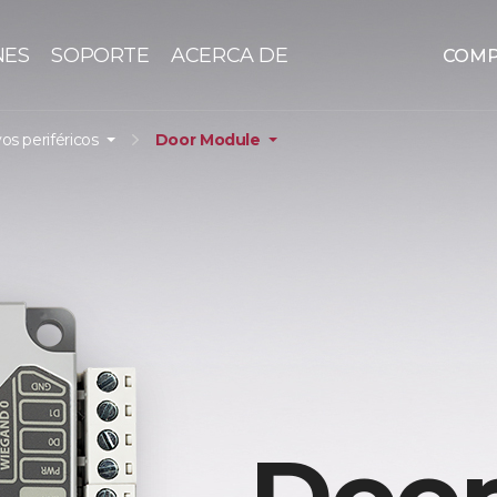
NES
SOPORTE
ACERCA DE
COM
vos periféricos
Door Module