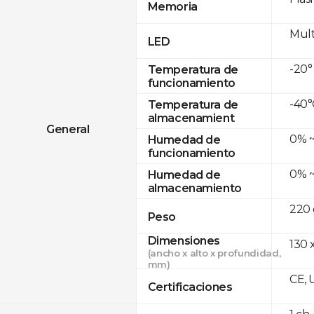
Memoria
Mult
LED
-20°
Temperatura de
funcionamiento
-40°
Temperatura de
almacenamient
General
0% ~
Humedad de
funcionamiento
0% ~
Humedad de
almacenamiento
220 
Peso
Dimensiones
130 x
(ancho x alto x profundidad,
mm)
CE, 
Certificaciones