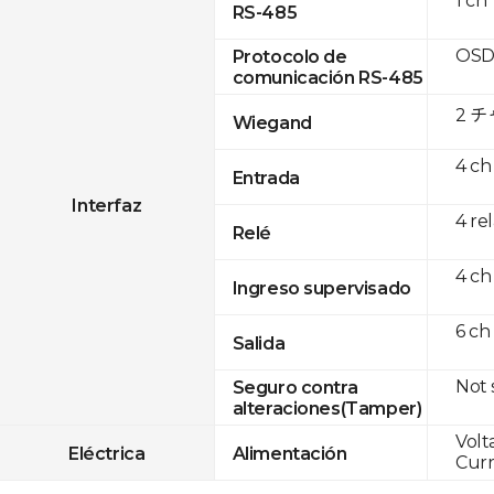
1 ch
RS-485
OSD
Protocolo de
comunicación RS-485
2 
Wiegand
4 ch
Entrada
Interfaz
4 re
Relé
4 ch
Ingreso supervisado
6 ch
Salida
Not
Seguro contra
alteraciones(Tamper)
Volt
Eléctrica
Alimentación
Curr