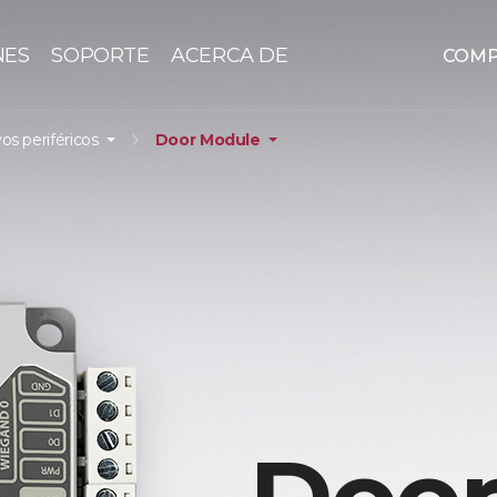
NES
SOPORTE
ACERCA DE
COM
vos periféricos
Door Module