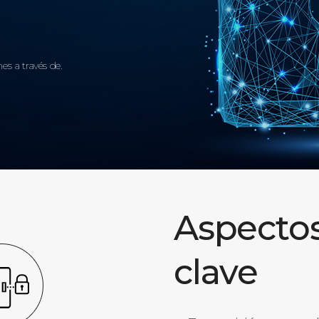
es a través de.
Aspecto
clave