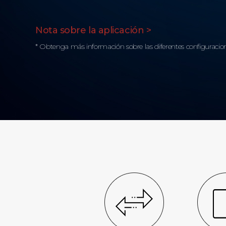
Nota sobre la aplicación >
* Obtenga más información sobre las diferentes configuracion