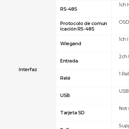
1ch 
RS-485
OSD
Protocolo de comun
icación RS-485
1ch 
Wiegand
2ch 
Entrada
Interfaz
1 Re
Relé
USB 
USB
Not
Tarjeta SD
Supp