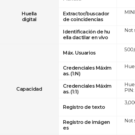
MINE
Huella
Extractor/buscador
digital
de coincidencias
Not
Identificación de hu
ella dactilar en vivo
500
Máx. Usuarios
Huel
Credenciales Máxim
as. (1:N)
Huel
Credenciales Máxim
Capacidad
PIN:
as. (1:1)
3,00
Registro de texto
Not
Registro de imágen
es