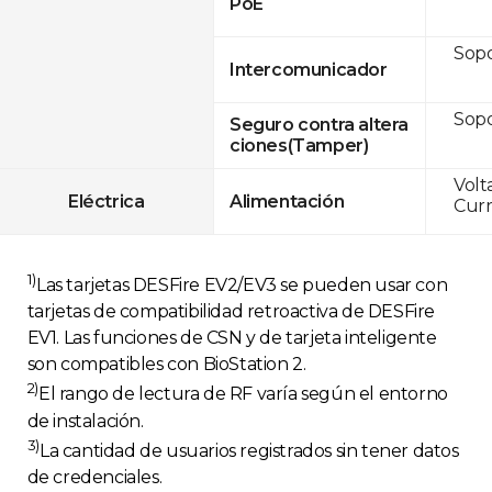
PoE
Sop
Intercomunicador
Sop
Seguro contra altera
ciones(Tamper)
Volt
Eléctrica
Alimentación
Curr
1)
Las tarjetas DESFire EV2/EV3 se pueden usar con
tarjetas de compatibilidad retroactiva de DESFire
EV1. Las funciones de CSN y de tarjeta inteligente
son compatibles con BioStation 2.
2)
El rango de lectura de RF varía según el entorno
de instalación.
3)
La cantidad de usuarios registrados sin tener datos
de credenciales.