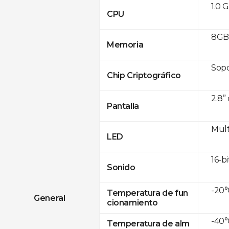
1.0 
CPU
8GB
Memoria
Sop
Chip Criptográfico
2.8”
Pantalla
Mult
LED
16-bi
Sonido
-20°
Temperatura de fun
General
cionamiento
-40°
Temperatura de alm