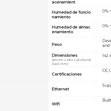
acenamient
0% ~
Humedad de funcio
namiento
0% ~
Humedad de almac
enamiento
Devi
Peso
and 
Dimensiones
142 
(ancho x alto x profundi
dad, mm)
CE, 
Certificaciones
Supp
Ethernet
Built
Wifi