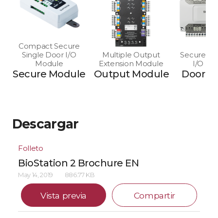
Compact Secure
Single Door I/O
Multiple Output
Secure Mu
Module
Extension Module
I/O Mo
Secure Module
Output Module
Door M
Descargar
Folleto
BioStation 2 Brochure EN
May 14, 2019
886.77 KB
Vista previa
Compartir