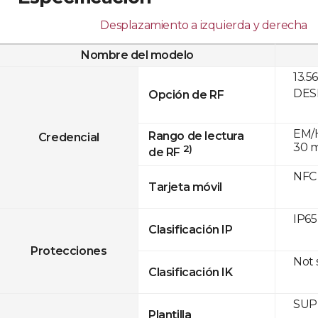
Desplazamiento a izquierda y derecha
Nombre del modelo
13.5
DESF
Opción de RF
EM/H
Rango de lectura
Credencial
30 
2)
de RF
NFC
Tarjeta móvil
IP65
Clasificación IP
Protecciones
Not
Clasificación IK
SUPR
Plantilla