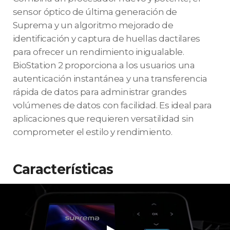
sensor óptico de última generación de
Suprema y un algoritmo mejorado de
identificación y captura de huellas dactilares
para ofrecer un rendimiento inigualable.
BioStation 2 proporciona a los usuarios una
autenticación instantánea y una transferencia
rápida de datos para administrar grandes
volúmenes de datos con facilidad. Es ideal para
aplicaciones que requieren versatilidad sin
comprometer el estilo y rendimiento.
Características