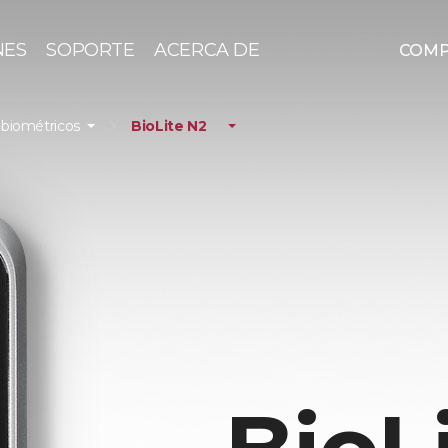
NES
SOPORTE
ACERCA DE
COM
 biométricos
BioLite N2