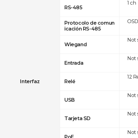
1 ch
RS-485
OSD
Protocolo de comun
icación RS-485
Not
Wiegand
Not
Entrada
12 R
Interfaz
Relé
Not
USB
Not
Tarjeta SD
Not
PoE