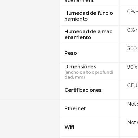
acenamient
0% ~
Humedad de funcio
namiento
0% ~
Humedad de almac
enamiento
300
Peso
Dimensiones
90 x
(ancho x alto x profundi
dad, mm)
CE, 
Certificaciones
Not
Ethernet
Not
Wifi