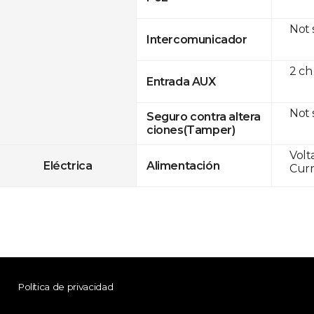
Not
Intercomunicador
2 ch
Entrada AUX
Not
Seguro contra altera
ciones(Tamper)
Volt
Eléctrica
Alimentación
Curr
Política de privacidad